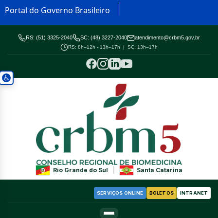
Portal do Governo Brasileiro
RS: (51) 3325-2040
SC: (48) 3227-2040
atendimento@crbm5.gov.br
RS: 8h–12h - 13h–17h | SC: 13h–17h
Rio Grande do Sul
|
Santa Catarina
SERVIÇOS ONLINE
BOLETOS
INTRANET