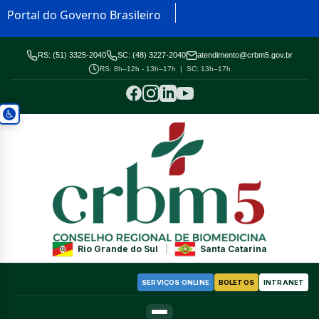
Portal do Governo Brasileiro
RS: (51) 3325-2040
SC: (48) 3227-2040
atendimento@crbm5.gov.br
RS: 8h–12h - 13h–17h | SC: 13h–17h
Rio Grande do Sul
|
Santa Catarina
SERVIÇOS ONLINE
BOLETOS
INTRANET