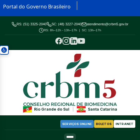
Portal do Governo Brasileiro
RS: (51) 3325-2040
SC: (48) 3227-2040
atendimento@crbm5.gov.br
RS: 8h–12h - 13h–17h | SC: 13h–17h
Rio Grande do Sul
|
Santa Catarina
SERVIÇOS ONLINE
BOLETOS
INTRANET