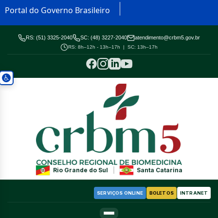
Portal do Governo Brasileiro
RS: (51) 3325-2040
SC: (48) 3227-2040
atendimento@crbm5.gov.br
RS: 8h–12h - 13h–17h | SC: 13h–17h
Rio Grande do Sul
|
Santa Catarina
SERVIÇOS ONLINE
BOLETOS
INTRANET