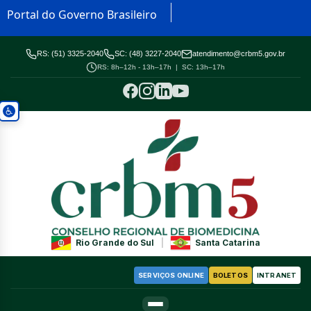
Portal do Governo Brasileiro
RS: (51) 3325-2040
SC: (48) 3227-2040
atendimento@crbm5.gov.br
RS: 8h–12h - 13h–17h | SC: 13h–17h
Rio Grande do Sul
|
Santa Catarina
SERVIÇOS ONLINE
BOLETOS
INTRANET