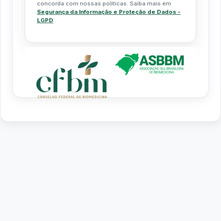
concorda com nossas políticas. Saiba mais em
Segurança da Informação e Proteção de Dados -
LGPD