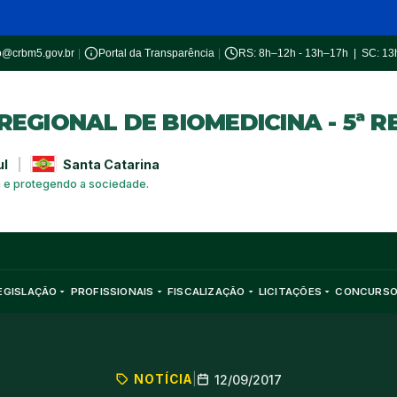
o@crbm5.gov.br
|
Portal da Transparência
|
RS: 8h–12h - 13h–17h | SC: 1
EGIONAL DE BIOMEDICINA - 5ª R
ul
|
Santa Catarina
a e protegendo a sociedade.
EGISLAÇÃO
PROFISSIONAIS
FISCALIZAÇÃO
LICITAÇÕES
CONCURS
NOTÍCIA
|
12/09/2017