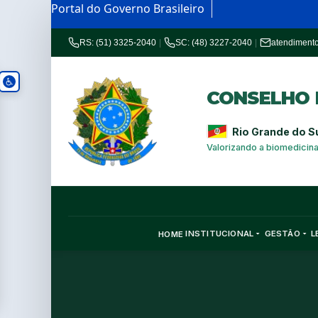
Portal do Governo Brasileiro
RS: (51) 3325-2040
|
SC: (48) 3227-2040
|
atendiment
CONSELHO R
Rio Grande do S
Valorizando a biomedicin
INSTITUCIONAL
GESTÃO
L
HOME