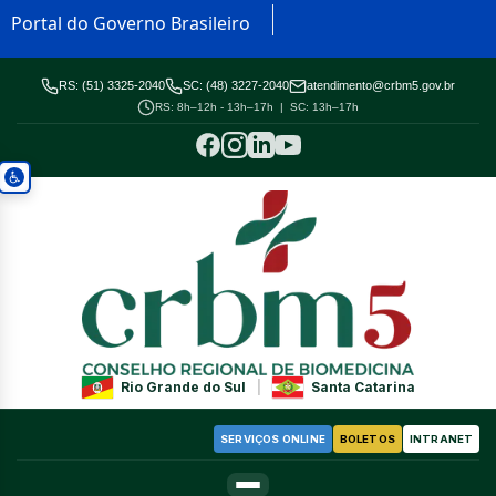
Portal do Governo Brasileiro
RS: (51) 3325-2040
SC: (48) 3227-2040
atendimento@crbm5.gov.br
RS: 8h–12h - 13h–17h | SC: 13h–17h
Rio Grande do Sul
|
Santa Catarina
SERVIÇOS ONLINE
BOLETOS
INTRANET