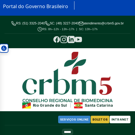
Portal do Governo Brasileiro
RS: (51) 3325-2040
SC: (48) 3227-2040
atendimento@crbm5.gov.br
RS: 8h–12h - 13h–17h | SC: 13h–17h
Rio Grande do Sul
|
Santa Catarina
SERVIÇOS ONLINE
BOLETOS
INTRANET