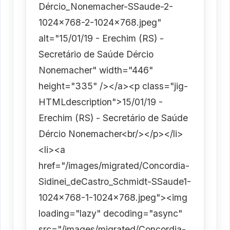
Dércio_Nonemacher-SSaude-2-
1024x768-2-1024x768.jpeg"
alt="15/01/19 - Erechim (RS) -
Secretário de Saúde Dércio
Nonemacher" width="446"
height="335" /></a><p class="jig-
HTMLdescription">15/01/19 -
Erechim (RS) - Secretário de Saúde
Dércio Nonemacher<br/></p></li>
<li><a
href="/images/migrated/Concordia-
Sidinei_deCastro_Schmidt-SSaude1-
1024x768-1-1024x768.jpeg"><img
loading="lazy" decoding="async"
src="/images/migrated/Concordia-