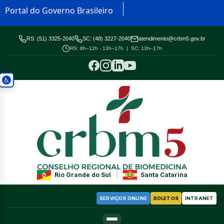
Portal do Governo Brasileiro
RS: (51) 3325-2040
SC: (48) 3227-2040
atendimento@crbm5.gov.br
RS: 8h–12h - 13h–17h | SC: 13h–17h
Rio Grande do Sul
|
Santa Catarina
SERVIÇOS ONLINE
BOLETOS
INTRANET