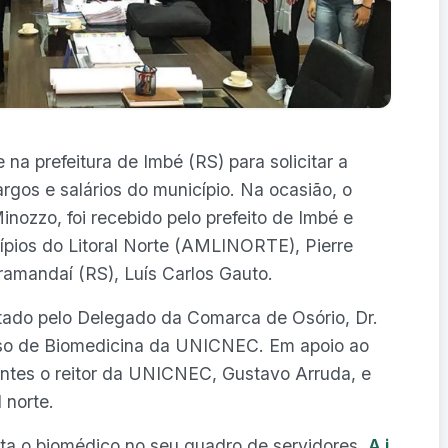
na prefeitura de Imbé (RS) para solicitar a
rgos e salários do município. Na ocasião, o
ozzo, foi recebido pelo prefeito de Imbé e
pios do Litoral Norte (AMLINORTE), Pierre
ramandaí (RS), Luís Carlos Gauto.
do pelo Delegado da Comarca de Osório, Dr.
rso de Biomedicina da UNICNEC. Em apoio ao
ntes o reitor da UNICNEC, Gustavo Arruda, e
 norte.
onta o biomédico no seu quadro de servidores.
A i