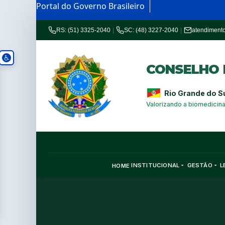
Portal do Governo Brasileiro
RS: (51) 3325-2040
|
SC: (48) 3227-2040
|
atendiment
CONSELHO R
Rio Grande do S
Valorizando a biomedicin
INSTITUCIONAL
GESTÃO
L
HOME