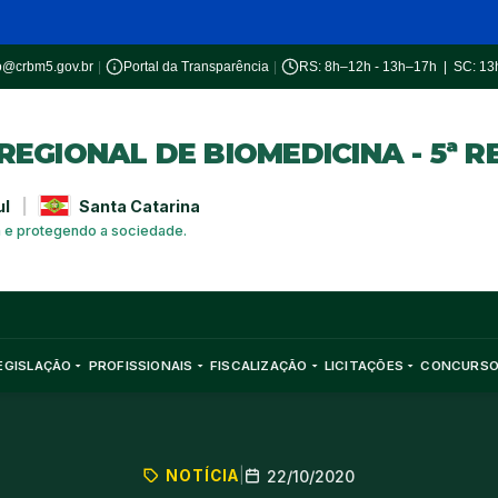
o@crbm5.gov.br
|
Portal da Transparência
|
RS: 8h–12h - 13h–17h | SC: 1
EGIONAL DE BIOMEDICINA - 5ª R
ul
|
Santa Catarina
a e protegendo a sociedade.
EGISLAÇÃO
PROFISSIONAIS
FISCALIZAÇÃO
LICITAÇÕES
CONCURS
NOTÍCIA
|
22/10/2020