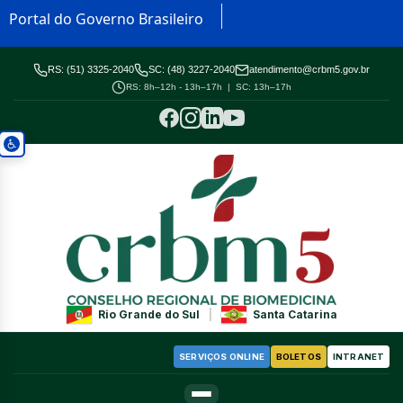
Portal do Governo Brasileiro
RS: (51) 3325-2040
SC: (48) 3227-2040
atendimento@crbm5.gov.br
RS: 8h–12h - 13h–17h | SC: 13h–17h
Rio Grande do Sul
|
Santa Catarina
SERVIÇOS ONLINE
BOLETOS
INTRANET