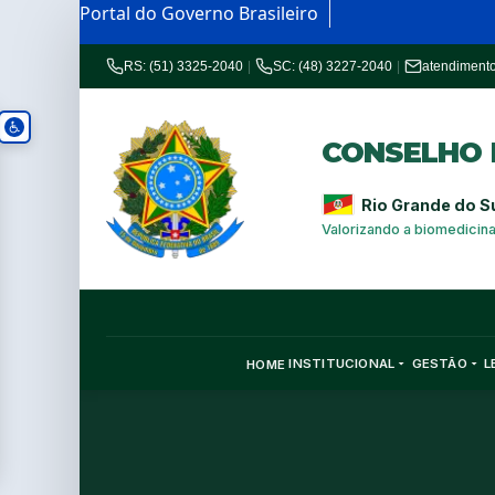
Portal do Governo Brasileiro
RS: (51) 3325-2040
|
SC: (48) 3227-2040
|
atendiment
CONSELHO R
Rio Grande do S
Valorizando a biomedicin
INSTITUCIONAL
GESTÃO
L
HOME