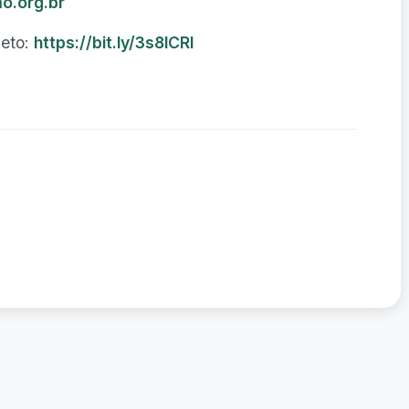
o.org.br
leto:
https://bit.ly/3s8lCRI