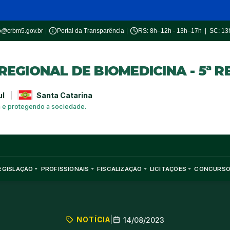
o@crbm5.gov.br
|
Portal da Transparência
|
RS: 8h–12h - 13h–17h | SC: 1
EGIONAL DE BIOMEDICINA - 5ª R
ul
|
Santa Catarina
a e protegendo a sociedade.
EGISLAÇÃO
PROFISSIONAIS
FISCALIZAÇÃO
LICITAÇÕES
CONCURS
NOTÍCIA
|
14/08/2023