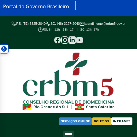
Portal do Governo Brasileiro
RS: (51) 3325-2040
SC: (48) 3227-2040
atendimento@crbm5.gov.br
RS: 8h–12h - 13h–17h | SC: 13h–17h
Rio Grande do Sul
|
Santa Catarina
SERVIÇOS ONLINE
BOLETOS
INTRANET