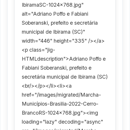
IbiramaSC-1024x768.jpg"
alt="Adriano Poffo e Fabiani
Soberanski, prefeito e secretária
municipal de Ibirama (SC)"
width="446" height="335" /></a>
<p class="jig-
HTMLdescription">Adriano Poffo e
Fabiani Soberanski, prefeito e
secretária municipal de Ibirama (SC)
<br/></p></li><li><a
href="/images/migrated/Marcha-
Municípios-Brasilia-2022-Cerro-
BrancoRS-1024x768.jpg"><img
loading="lazy" decoding="async"