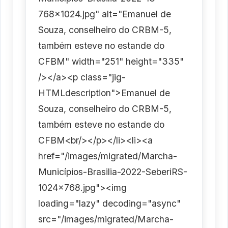
768x1024.jpg" alt="Emanuel de
Souza, conselheiro do CRBM-5,
também esteve no estande do
CFBM" width="251" height="335"
/></a><p class="jig-
HTMLdescription">Emanuel de
Souza, conselheiro do CRBM-5,
também esteve no estande do
CFBM<br/></p></li><li><a
href="/images/migrated/Marcha-
Municípios-Brasilia-2022-SeberiRS-
1024x768.jpg"><img
loading="lazy" decoding="async"
src="/images/migrated/Marcha-