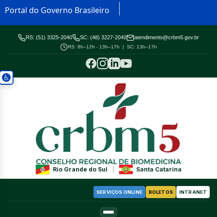
Portal do Governo Brasileiro
RS: (51) 3325-2040
SC: (48) 3227-2040
atendimento@crbm5.gov.br
RS: 8h–12h - 13h–17h | SC: 13h–17h
Rio Grande do Sul
|
Santa Catarina
SERVIÇOS ONLINE
BOLETOS
INTRANET