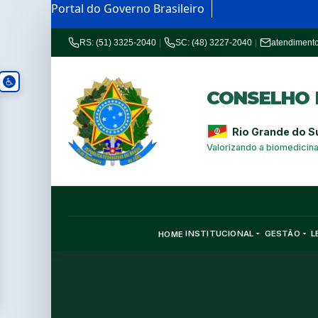
Portal do Governo Brasileiro
RS: (51) 3325-2040
|
SC: (48) 3227-2040
|
atendiment
CONSELHO R
Rio Grande do S
Valorizando a biomedicin
INSTITUCIONAL
GESTÃO
L
HOME