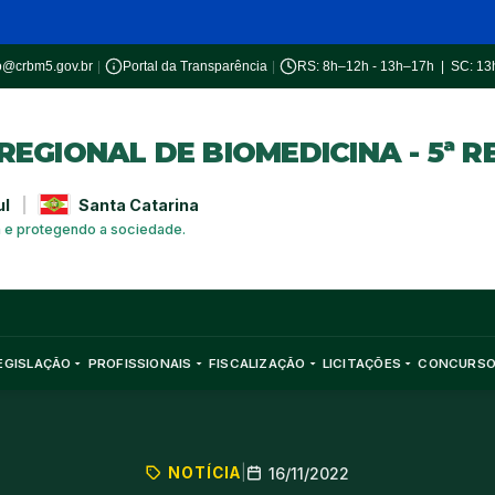
o@crbm5.gov.br
|
Portal da Transparência
|
RS: 8h–12h - 13h–17h | SC: 1
EGIONAL DE BIOMEDICINA - 5ª R
ul
|
Santa Catarina
a e protegendo a sociedade.
EGISLAÇÃO
PROFISSIONAIS
FISCALIZAÇÃO
LICITAÇÕES
CONCURS
NOTÍCIA
|
16/11/2022