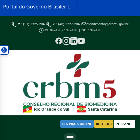
Portal do Governo Brasileiro
RS: (51) 3325-2040
SC: (48) 3227-2040
atendimento@crbm5.gov.br
RS: 8h–12h - 13h–17h | SC: 13h–17h
Rio Grande do Sul
|
Santa Catarina
SERVIÇOS ONLINE
BOLETOS
INTRANET