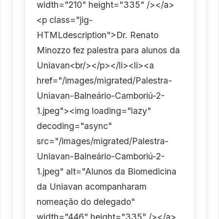
width="210" height="335" /></a>
<p class="jig-
HTMLdescription">Dr. Renato
Minozzo fez palestra para alunos da
Uniavan<br/></p></li><li><a
href="/images/migrated/Palestra-
Uniavan-Balneário-Camboriú-2-
1.jpeg"><img loading="lazy"
decoding="async"
src="/images/migrated/Palestra-
Uniavan-Balneário-Camboriú-2-
1.jpeg" alt="Alunos da Biomedicina
da Uniavan acompanharam
nomeação do delegado"
width="446" height="335" /></a>