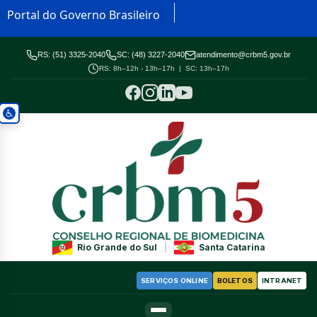
Portal do Governo Brasileiro
RS: (51) 3325-2040
SC: (48) 3227-2040
atendimento@crbm5.gov.br
RS: 8h–12h - 13h–17h | SC: 13h–17h
Rio Grande do Sul
|
Santa Catarina
SERVIÇOS ONLINE
BOLETOS
INTRANET