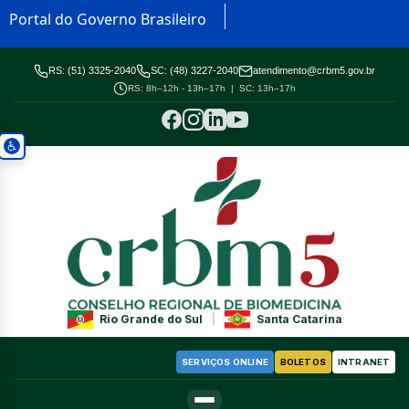
Portal do Governo Brasileiro
RS: (51) 3325-2040
SC: (48) 3227-2040
atendimento@crbm5.gov.br
RS: 8h–12h - 13h–17h | SC: 13h–17h
Rio Grande do Sul
|
Santa Catarina
SERVIÇOS ONLINE
BOLETOS
INTRANET