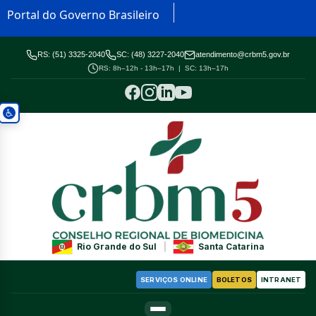
Portal do Governo Brasileiro
RS: (51) 3325-2040
SC: (48) 3227-2040
atendimento@crbm5.gov.br
RS: 8h–12h - 13h–17h | SC: 13h–17h
Rio Grande do Sul
|
Santa Catarina
SERVIÇOS ONLINE
BOLETOS
INTRANET