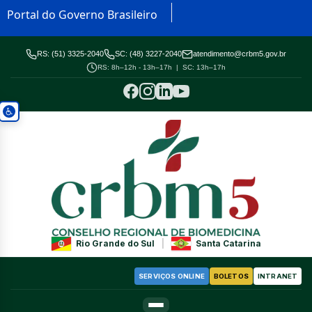
Portal do Governo Brasileiro
RS: (51) 3325-2040
SC: (48) 3227-2040
atendimento@crbm5.gov.br
RS: 8h–12h - 13h–17h | SC: 13h–17h
Rio Grande do Sul
|
Santa Catarina
SERVIÇOS ONLINE
BOLETOS
INTRANET