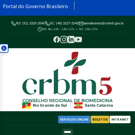
Portal do Governo Brasileiro
RS: (51) 3325-2040
SC: (48) 3227-2040
atendimento@crbm5.gov.br
RS: 8h–12h - 13h–17h | SC: 13h–17h
Rio Grande do Sul
|
Santa Catarina
SERVIÇOS ONLINE
BOLETOS
INTRANET