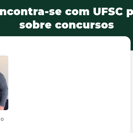
ncontra-se com UFSC pa
sobre concursos
 o