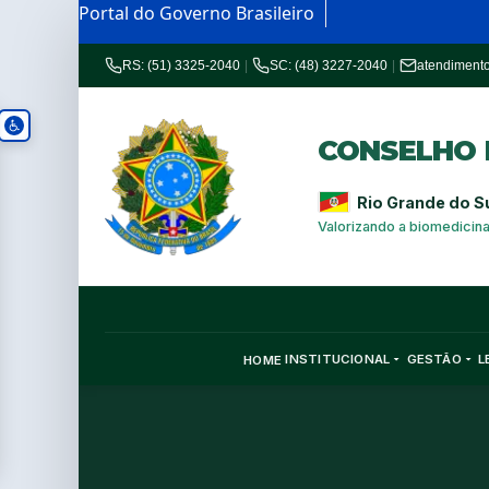
Portal do Governo Brasileiro
RS: (51) 3325-2040
|
SC: (48) 3227-2040
|
atendiment
CONSELHO R
Rio Grande do S
Valorizando a biomedicin
INSTITUCIONAL
GESTÃO
L
HOME