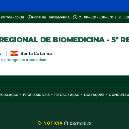
o@crbm5.gov.br
|
Portal da Transparência
|
RS: 8h–12h - 13h–17h | SC: 1
EGIONAL DE BIOMEDICINA - 5ª R
ul
|
Santa Catarina
a e protegendo a sociedade.
EGISLAÇÃO
PROFISSIONAIS
FISCALIZAÇÃO
LICITAÇÕES
CONCURS
NOTÍCIA
|
08/11/2022