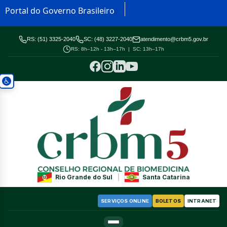
Portal do Governo Brasileiro
RS: (51) 3325-2040
SC: (48) 3227-2040
atendimento@crbm5.gov.br
RS: 8h–12h - 13h–17h | SC: 13h–17h
Rio Grande do Sul
|
Santa Catarina
SERVIÇOS ONLINE
BOLETOS
INTRANET