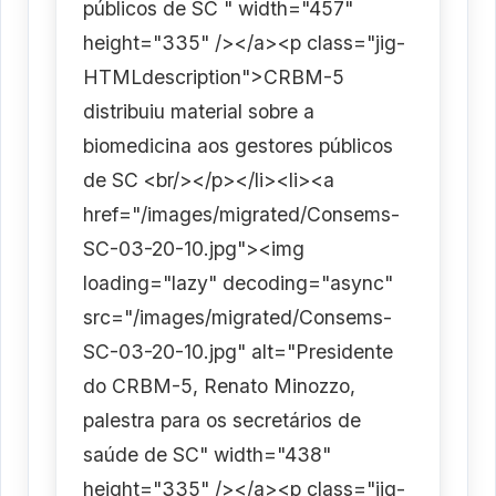
públicos de SC " width="457"
height="335" /></a><p class="jig-
HTMLdescription">CRBM-5
distribuiu material sobre a
biomedicina aos gestores públicos
de SC <br/></p></li><li><a
href="/images/migrated/Consems-
SC-03-20-10.jpg"><img
loading="lazy" decoding="async"
src="/images/migrated/Consems-
SC-03-20-10.jpg" alt="Presidente
do CRBM-5, Renato Minozzo,
palestra para os secretários de
saúde de SC" width="438"
height="335" /></a><p class="jig-