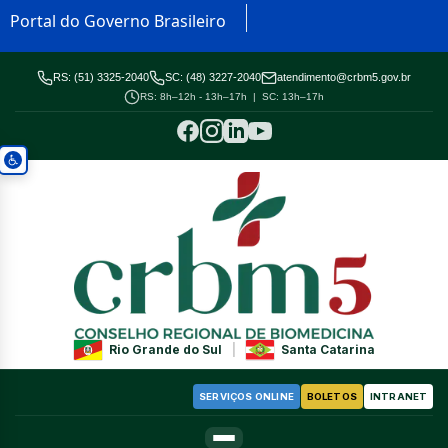
Portal do Governo Brasileiro
RS: (51) 3325-2040
SC: (48) 3227-2040
atendimento@crbm5.gov.br
RS: 8h–12h - 13h–17h | SC: 13h–17h
Rio Grande do Sul
|
Santa Catarina
SERVIÇOS ONLINE
BOLETOS
INTRANET