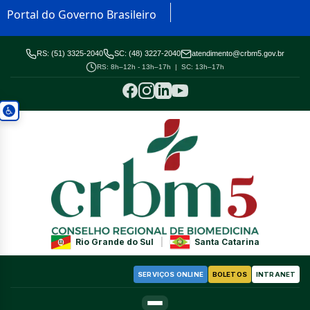
Portal do Governo Brasileiro
RS: (51) 3325-2040
SC: (48) 3227-2040
atendimento@crbm5.gov.br
RS: 8h–12h - 13h–17h | SC: 13h–17h
Rio Grande do Sul
|
Santa Catarina
SERVIÇOS ONLINE
BOLETOS
INTRANET