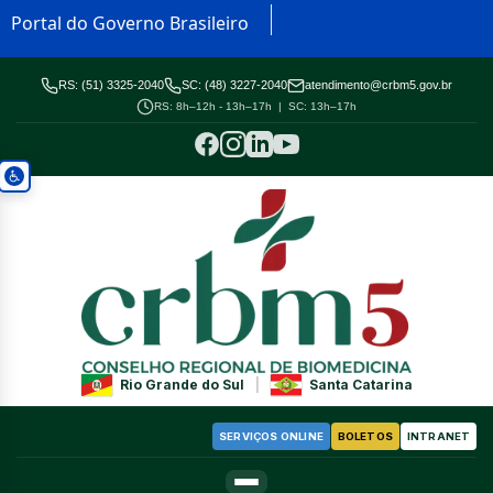
Portal do Governo Brasileiro
RS: (51) 3325-2040
SC: (48) 3227-2040
atendimento@crbm5.gov.br
RS: 8h–12h - 13h–17h | SC: 13h–17h
Rio Grande do Sul
|
Santa Catarina
SERVIÇOS ONLINE
BOLETOS
INTRANET