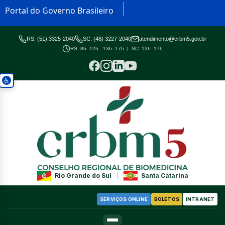
Portal do Governo Brasileiro
RS: (51) 3325-2040
SC: (48) 3227-2040
atendimento@crbm5.gov.br
RS: 8h–12h - 13h–17h | SC: 13h–17h
Rio Grande do Sul
|
Santa Catarina
SERVIÇOS ONLINE
BOLETOS
INTRANET