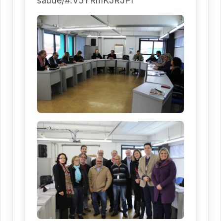
saude/#.V5YRmKJRJPI