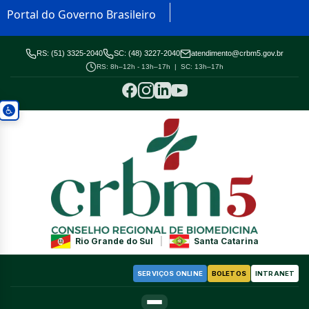
Portal do Governo Brasileiro
RS: (51) 3325-2040
SC: (48) 3227-2040
atendimento@crbm5.gov.br
RS: 8h–12h - 13h–17h | SC: 13h–17h
Rio Grande do Sul
|
Santa Catarina
SERVIÇOS ONLINE
BOLETOS
INTRANET