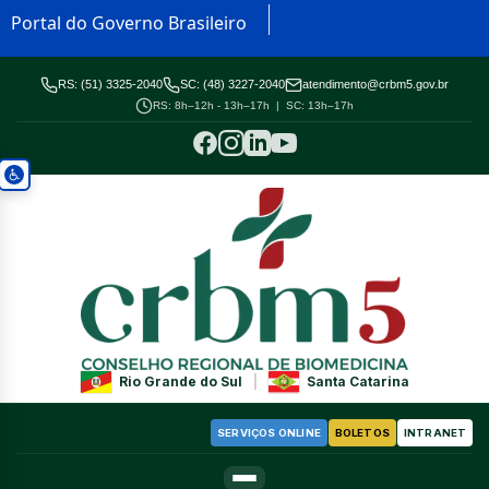
Portal do Governo Brasileiro
RS: (51) 3325-2040
SC: (48) 3227-2040
atendimento@crbm5.gov.br
RS: 8h–12h - 13h–17h | SC: 13h–17h
Rio Grande do Sul
|
Santa Catarina
SERVIÇOS ONLINE
BOLETOS
INTRANET