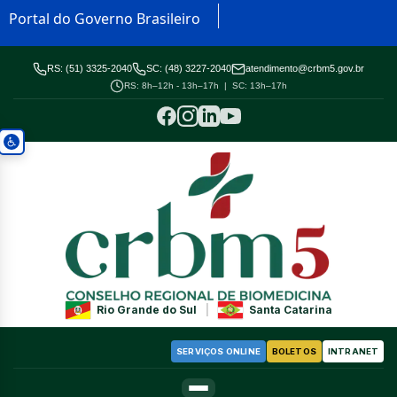
Portal do Governo Brasileiro
RS: (51) 3325-2040
SC: (48) 3227-2040
atendimento@crbm5.gov.br
RS: 8h–12h - 13h–17h | SC: 13h–17h
Rio Grande do Sul
|
Santa Catarina
SERVIÇOS ONLINE
BOLETOS
INTRANET