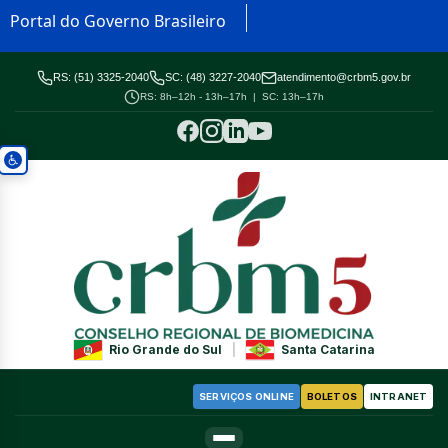
Portal do Governo Brasileiro
RS: (51) 3325-2040
SC: (48) 3227-2040
atendimento@crbm5.gov.br
RS: 8h–12h - 13h–17h | SC: 13h–17h
Rio Grande do Sul
|
Santa Catarina
SERVIÇOS ONLINE
BOLETOS
INTRANET