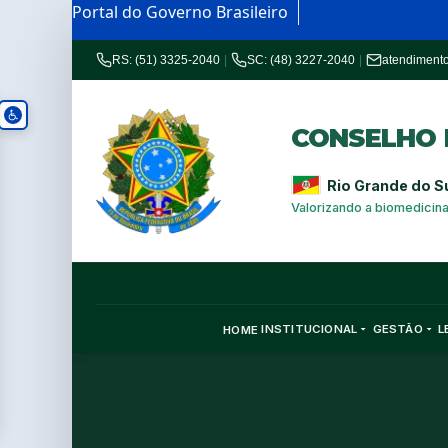
Portal do Governo Brasileiro
RS: (51) 3325-2040
|
SC: (48) 3227-2040
|
atendiment
CONSELHO R
Rio Grande do S
Valorizando a biomedicin
INSTITUCIONAL
GESTÃO
L
HOME