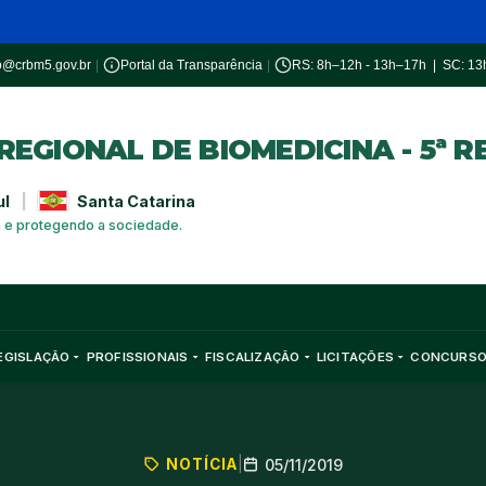
o@crbm5.gov.br
|
Portal da Transparência
|
RS: 8h–12h - 13h–17h | SC: 1
EGIONAL DE BIOMEDICINA - 5ª R
ul
|
Santa Catarina
a e protegendo a sociedade.
EGISLAÇÃO
PROFISSIONAIS
FISCALIZAÇÃO
LICITAÇÕES
CONCURS
NOTÍCIA
|
05/11/2019