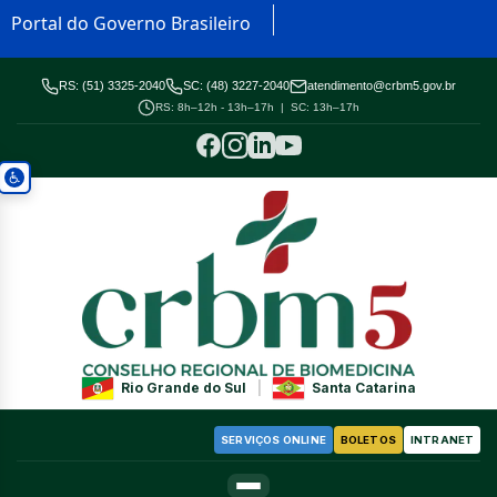
Portal do Governo Brasileiro
RS: (51) 3325-2040
SC: (48) 3227-2040
atendimento@crbm5.gov.br
RS: 8h–12h - 13h–17h | SC: 13h–17h
Rio Grande do Sul
|
Santa Catarina
SERVIÇOS ONLINE
BOLETOS
INTRANET