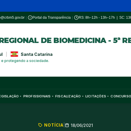
o@crbm5.gov.br
|
Portal da Transparência
|
RS: 8h–12h - 13h–17h | SC: 1
EGIONAL DE BIOMEDICINA - 5ª R
ul
|
Santa Catarina
a e protegendo a sociedade.
EGISLAÇÃO
PROFISSIONAIS
FISCALIZAÇÃO
LICITAÇÕES
CONCURS
NOTÍCIA
|
18/06/2021