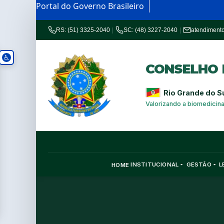
Portal do Governo Brasileiro
RS: (51) 3325-2040
|
SC: (48) 3227-2040
|
atendiment
CONSELHO R
Rio Grande do S
Valorizando a biomedicin
INSTITUCIONAL
GESTÃO
L
HOME