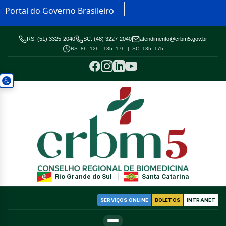
Portal do Governo Brasileiro
RS: (51) 3325-2040
SC: (48) 3227-2040
atendimento@crbm5.gov.br
RS: 8h–12h - 13h–17h | SC: 13h–17h
Rio Grande do Sul
|
Santa Catarina
SERVIÇOS ONLINE
BOLETOS
INTRANET