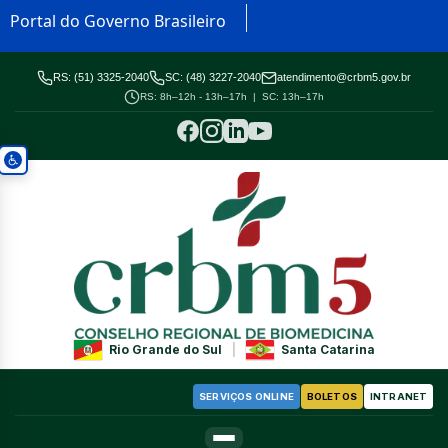
Portal do Governo Brasileiro
RS: (51) 3325-2040
SC: (48) 3227-2040
atendimento@crbm5.gov.br
RS: 8h–12h - 13h–17h | SC: 13h–17h
Rio Grande do Sul
|
Santa Catarina
SERVIÇOS ONLINE
BOLETOS
INTRANET