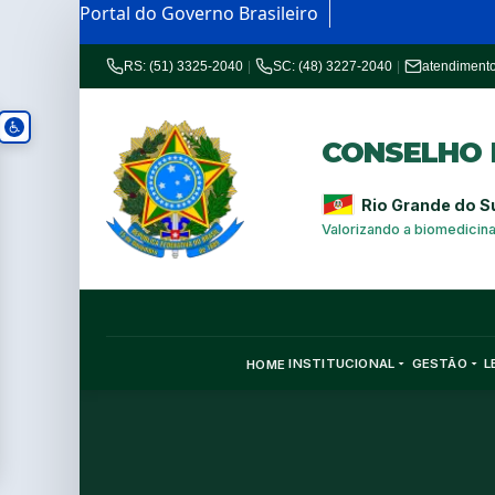
Portal do Governo Brasileiro
RS: (51) 3325-2040
|
SC: (48) 3227-2040
|
atendiment
CONSELHO R
Rio Grande do S
Valorizando a biomedicin
INSTITUCIONAL
GESTÃO
L
HOME