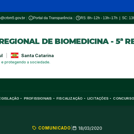
o@crbm5.gov.br
|
Portal da Transparência
|
RS: 8h–12h - 13h–17h | SC: 1
EGIONAL DE BIOMEDICINA - 5ª R
ul
|
Santa Catarina
a e protegendo a sociedade.
EGISLAÇÃO
PROFISSIONAIS
FISCALIZAÇÃO
LICITAÇÕES
CONCURS
COMUNICADO
|
18/03/2020