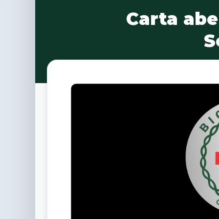
Carta abe
S