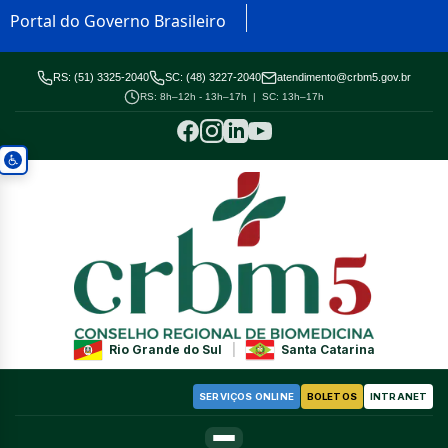
Portal do Governo Brasileiro
RS: (51) 3325-2040
SC: (48) 3227-2040
atendimento@crbm5.gov.br
RS: 8h–12h - 13h–17h | SC: 13h–17h
Rio Grande do Sul
|
Santa Catarina
SERVIÇOS ONLINE
BOLETOS
INTRANET