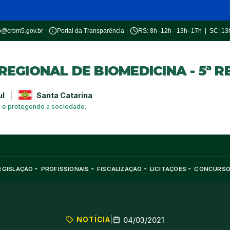
o@crbm5.gov.br
|
Portal da Transparência
|
RS: 8h–12h - 13h–17h | SC: 1
EGIONAL DE BIOMEDICINA - 5ª R
ul
|
Santa Catarina
a e protegendo a sociedade.
EGISLAÇÃO
PROFISSIONAIS
FISCALIZAÇÃO
LICITAÇÕES
CONCURS
NOTÍCIA
|
04/03/2021