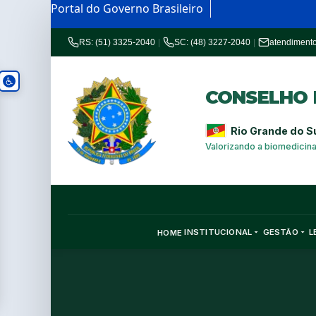
Portal do Governo Brasileiro
RS: (51) 3325-2040
|
SC: (48) 3227-2040
|
atendiment
CONSELHO R
Rio Grande do S
Valorizando a biomedicin
INSTITUCIONAL
GESTÃO
L
HOME