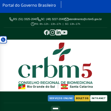
Portal do Governo Brasileiro
RS: (51) 3325-2040
SC: (48) 3227-2040
atendimento@crbm5.gov.br
RS: 8h–12h - 13h–17h | SC: 13h–17h
Rio Grande do Sul
|
Santa Catarina
SERVIÇOS ONLINE
BOLETOS
INTRANET