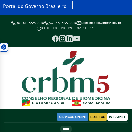
Portal do Governo Brasileiro
RS: (51) 3325-2040
SC: (48) 3227-2040
atendimento@crbm5.gov.br
RS: 8h–12h - 13h–17h | SC: 13h–17h
Rio Grande do Sul
|
Santa Catarina
SERVIÇOS ONLINE
BOLETOS
INTRANET