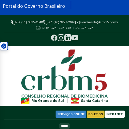
Portal do Governo Brasileiro
RS: (51) 3325-2040
SC: (48) 3227-2040
atendimento@crbm5.gov.br
RS: 8h–12h - 13h–17h | SC: 13h–17h
Rio Grande do Sul
|
Santa Catarina
SERVIÇOS ONLINE
BOLETOS
INTRANET