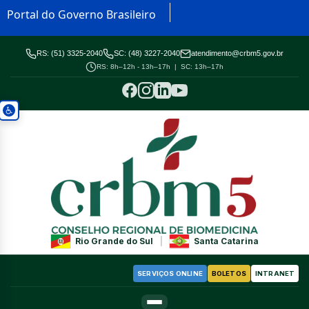
Portal do Governo Brasileiro
RS: (51) 3325-2040
SC: (48) 3227-2040
atendimento@crbm5.gov.br
RS: 8h–12h - 13h–17h | SC: 13h–17h
Rio Grande do Sul
|
Santa Catarina
SERVIÇOS ONLINE
BOLETOS
INTRANET