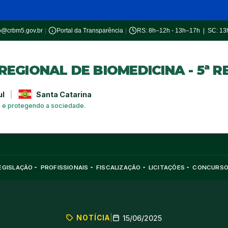
o@crbm5.gov.br
|
Portal da Transparência
|
RS: 8h–12h - 13h–17h | SC: 1
EGIONAL DE BIOMEDICINA - 5ª R
ul
|
Santa Catarina
a e protegendo a sociedade.
EGISLAÇÃO
PROFISSIONAIS
FISCALIZAÇÃO
LICITAÇÕES
CONCURS
NOTÍCIA
|
15/06/2025