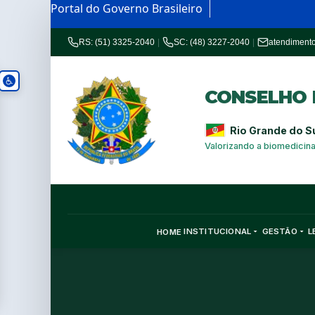
Portal do Governo Brasileiro
RS: (51) 3325-2040
|
SC: (48) 3227-2040
|
atendiment
CONSELHO R
Rio Grande do S
Valorizando a biomedicin
INSTITUCIONAL
GESTÃO
L
HOME