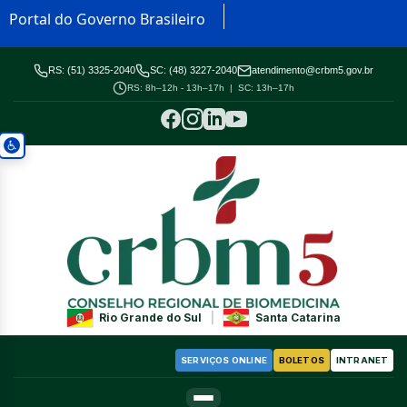
Portal do Governo Brasileiro
RS: (51) 3325-2040
SC: (48) 3227-2040
atendimento@crbm5.gov.br
RS: 8h–12h - 13h–17h | SC: 13h–17h
Rio Grande do Sul
|
Santa Catarina
SERVIÇOS ONLINE
BOLETOS
INTRANET