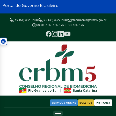
Portal do Governo Brasileiro
RS: (51) 3325-2040
SC: (48) 3227-2040
atendimento@crbm5.gov.br
RS: 8h–12h - 13h–17h | SC: 13h–17h
Rio Grande do Sul
|
Santa Catarina
SERVIÇOS ONLINE
BOLETOS
INTRANET