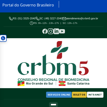
Portal do Governo Brasileiro
RS: (51) 3325-2040
SC: (48) 3227-2040
atendimento@crbm5.gov.br
RS: 8h–12h - 13h–17h | SC: 13h–17h
Rio Grande do Sul
|
Santa Catarina
SERVIÇOS ONLINE
BOLETOS
INTRANET