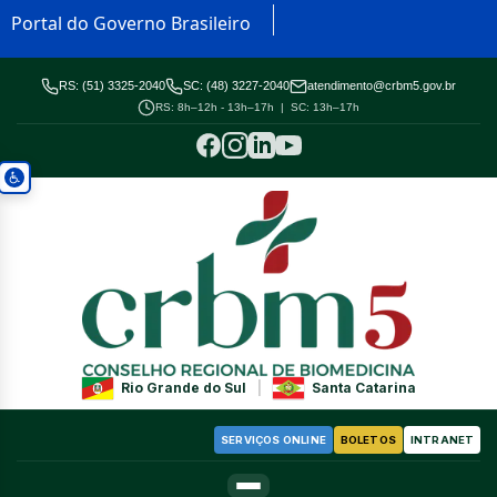
Portal do Governo Brasileiro
RS: (51) 3325-2040
SC: (48) 3227-2040
atendimento@crbm5.gov.br
RS: 8h–12h - 13h–17h | SC: 13h–17h
Rio Grande do Sul
|
Santa Catarina
SERVIÇOS ONLINE
BOLETOS
INTRANET