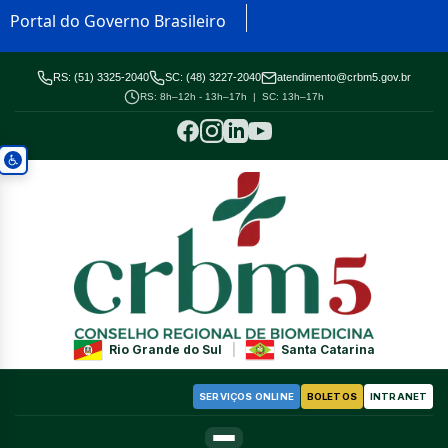
Portal do Governo Brasileiro
RS: (51) 3325-2040
SC: (48) 3227-2040
atendimento@crbm5.gov.br
RS: 8h–12h - 13h–17h | SC: 13h–17h
Rio Grande do Sul
|
Santa Catarina
SERVIÇOS ONLINE
BOLETOS
INTRANET