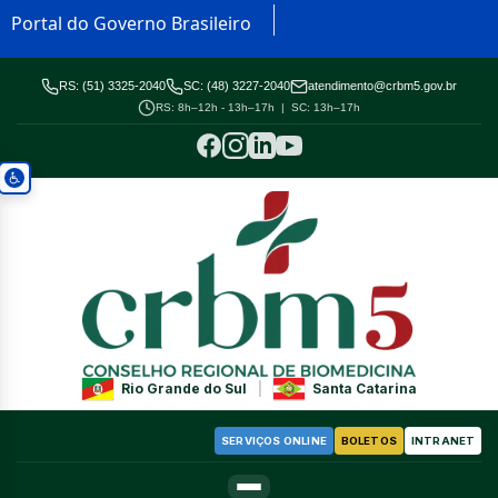
Portal do Governo Brasileiro
RS: (51) 3325-2040
SC: (48) 3227-2040
atendimento@crbm5.gov.br
RS: 8h–12h - 13h–17h | SC: 13h–17h
Rio Grande do Sul
|
Santa Catarina
SERVIÇOS ONLINE
BOLETOS
INTRANET